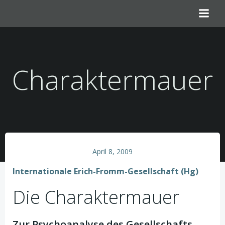
Zum
Inhalt
springen
Charaktermauer
April 8, 2009
Internationale Erich-Fromm-Gesellschaft (Hg)
Die Charaktermauer
Zur Psychoanalyse des Gesellschafts-