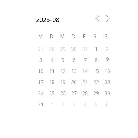
M
D
M
D
F
S
S
27
28
29
30
31
1
2
9
3
4
5
6
7
8
10
11
12
13
14
15
16
17
18
19
20
21
22
23
24
25
26
27
28
29
30
31
1
2
3
4
5
6