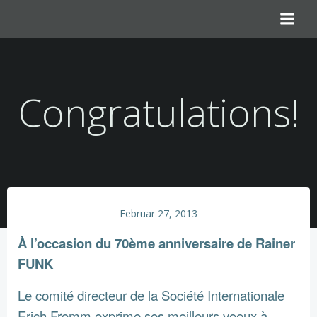
Zum
Inhalt
springen
Congratulations!
Februar 27, 2013
À l’occasion du 70ème anniversaire de Rainer
FUNK
Le comité directeur de la Société Internationale
Erich Fromm exprime ses meilleurs voeux à