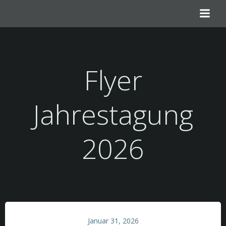
Zum
Inhalt
springen
Flyer
Jahrestagung
2026
Januar 31, 2026