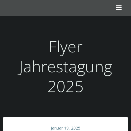
Zum
Inhalt
springen
Flyer
Jahrestagung
2025
Januar 19, 2025