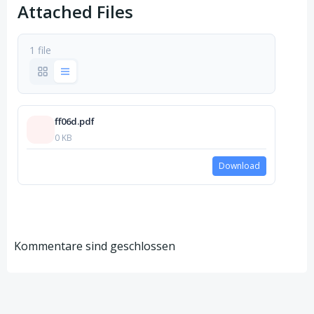
Attached Files
1 file
ff06d.pdf
0 KB
Download
Kommentare sind geschlossen