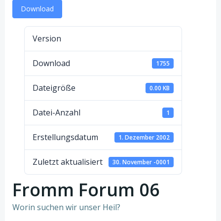
Download
Version
Download
1755
Dateigröße
0.00 KB
Datei-Anzahl
1
Erstellungsdatum
1. Dezember 2002
Zuletzt aktualisiert
30. November -0001
Fromm Forum 06
Worin suchen wir unser Heil?