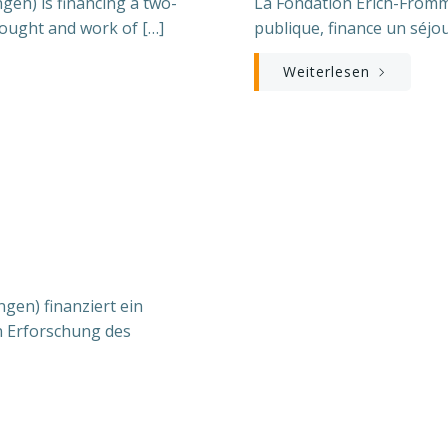
en) is financing a two-
La Fondation Erich-Fromm
thought and work of […]
publique, finance un séjou
Weiterlesen
m
gen) finanziert ein
n Erforschung des