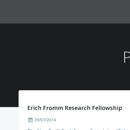
Zum
Inhalt
springen
P
Erich Fromm Research Fellowship
29/07/2014