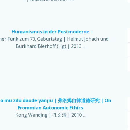
Humanismus in der Postmoderne
ner Funk zum 70. Geburtstag | Helmut Johach und
Burkhard Bierhoff (Hg) | 2013 ...
luo mu zilü daode yanjiu | 弗洛姆自律道德研究 | On
Frommian Autonomic Ethics
Kong Wenqing | 孔文清 | 2010 ...