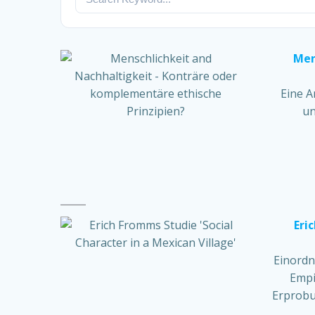
Men
Eine A
un
Eri
Einordn
Empi
Erprobu