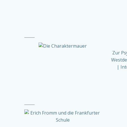
Zur Ps
Westdeu
| In