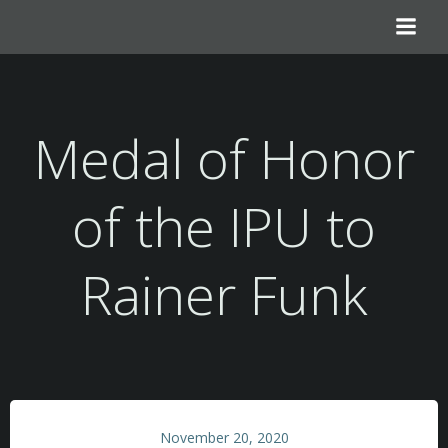
Skip
to
content
Medal of Honor
of the IPU to
Rainer Funk
November 20, 2020