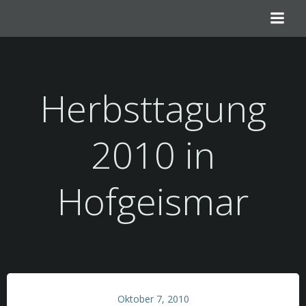
Zum
Inhalt
springen
Herbsttagung
2010 in
Hofgeismar
Oktober 7, 2010