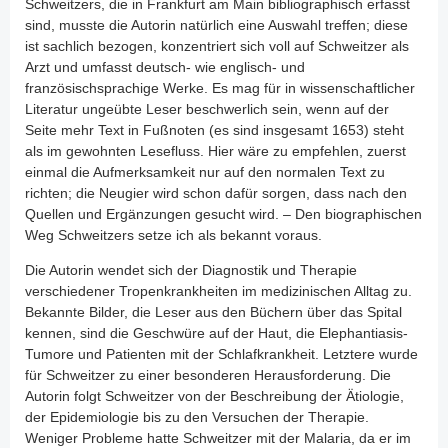
Schweitzers, die in Frankfurt am Main bibliographisch erfasst
sind, musste die Autorin natürlich eine Auswahl treffen; diese
ist sachlich bezogen, konzentriert sich voll auf Schweitzer als
Arzt und umfasst deutsch- wie englisch- und
französischsprachige Werke. Es mag für in wissenschaftlicher
Literatur ungeübte Leser beschwerlich sein, wenn auf der
Seite mehr Text in Fußnoten (es sind insgesamt 1653) steht
als im gewohnten Lesefluss. Hier wäre zu empfehlen, zuerst
einmal die Aufmerksamkeit nur auf den normalen Text zu
richten; die Neugier wird schon dafür sorgen, dass nach den
Quellen und Ergänzungen gesucht wird. – Den biographischen
Weg Schweitzers setze ich als bekannt voraus.
Die Autorin wendet sich der Diagnostik und Therapie
verschiedener Tropenkrankheiten im medizinischen Alltag zu.
Bekannte Bilder, die Leser aus den Büchern über das Spital
kennen, sind die Geschwüre auf der Haut, die Elephantiasis-
Tumore und Patienten mit der Schlafkrankheit. Letztere wurde
für Schweitzer zu einer besonderen Herausforderung. Die
Autorin folgt Schweitzer von der Beschreibung der Ätiologie,
der Epidemiologie bis zu den Versuchen der Therapie.
Weniger Probleme hatte Schweitzer mit der Malaria, da er im