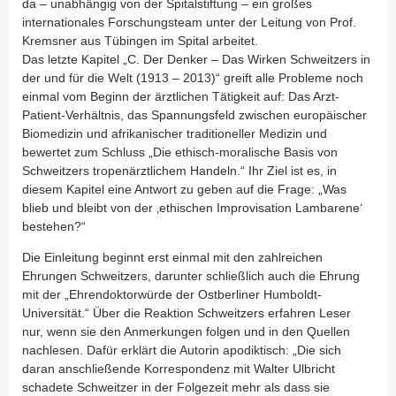
da – unabhängig von der Spitalstiftung – ein großes
internationales Forschungsteam unter der Leitung von Prof.
Kremsner aus Tübingen im Spital arbeitet.
Das letzte Kapitel „C. Der Denker – Das Wirken Schweitzers in
der und für die Welt (1913 – 2013)“ greift alle Probleme noch
einmal vom Beginn der ärztlichen Tätigkeit auf: Das Arzt-
Patient-Verhältnis, das Spannungsfeld zwischen europäischer
Biomedizin und afrikanischer traditioneller Medizin und
bewertet zum Schluss „Die ethisch-moralische Basis von
Schweitzers tropenärztlichem Handeln.“ Ihr Ziel ist es, in
diesem Kapitel eine Antwort zu geben auf die Frage: „Was
blieb und bleibt von der ‚ethischen Improvisation Lambarene‘
bestehen?“
Die Einleitung beginnt erst einmal mit den zahlreichen
Ehrungen Schweitzers, darunter schließlich auch die Ehrung
mit der „Ehrendoktorwürde der Ostberliner Humboldt-
Universität.“ Über die Reaktion Schweitzers erfahren Leser
nur, wenn sie den Anmerkungen folgen und in den Quellen
nachlesen. Dafür erklärt die Autorin apodiktisch: „Die sich
daran anschließende Korrespondenz mit Walter Ulbricht
schadete Schweitzer in der Folgezeit mehr als dass sie