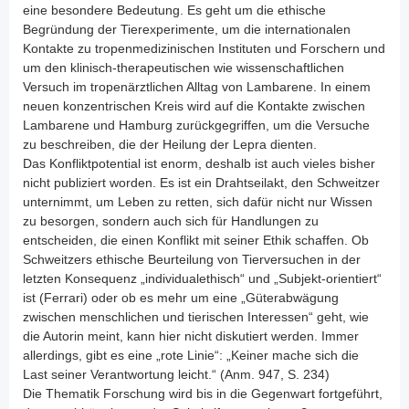
eine besondere Bedeutung. Es geht um die ethische
Begründung der Tierexperimente, um die internationalen
Kontakte zu tropenmedizinischen Instituten und Forschern und
um den klinisch-therapeutischen wie wissenschaftlichen
Versuch im tropenärztlichen Alltag von Lambarene. In einem
neuen konzentrischen Kreis wird auf die Kontakte zwischen
Lambarene und Hamburg zurückgegriffen, um die Versuche
zu beschreiben, die der Heilung der Lepra dienten.
Das Konfliktpotential ist enorm, deshalb ist auch vieles bisher
nicht publiziert worden. Es ist ein Drahtseilakt, den Schweitzer
unternimmt, um Leben zu retten, sich dafür nicht nur Wissen
zu besorgen, sondern auch sich für Handlungen zu
entscheiden, die einen Konflikt mit seiner Ethik schaffen. Ob
Schweitzers ethische Beurteilung von Tierversuchen in der
letzten Konsequenz „individualethisch“ und „Subjekt-orientiert“
ist (Ferrari) oder ob es mehr um eine „Güterabwägung
zwischen menschlichen und tierischen Interessen“ geht, wie
die Autorin meint, kann hier nicht diskutiert werden. Immer
allerdings, gibt es eine „rote Linie“: „Keiner mache sich die
Last seiner Verantwortung leicht.“ (Anm. 947, S. 234)
Die Thematik Forschung wird bis in die Gegenwart fortgeführt,