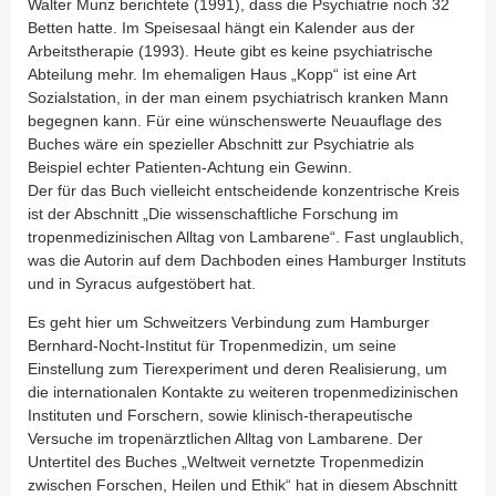
Walter Munz berichtete (1991), dass die Psychiatrie noch 32
Betten hatte. Im Speisesaal hängt ein Kalender aus der
Arbeitstherapie (1993). Heute gibt es keine psychiatrische
Abteilung mehr. Im ehemaligen Haus „Kopp“ ist eine Art
Sozialstation, in der man einem psychiatrisch kranken Mann
begegnen kann. Für eine wünschenswerte Neuauflage des
Buches wäre ein spezieller Abschnitt zur Psychiatrie als
Beispiel echter Patienten-Achtung ein Gewinn.
Der für das Buch vielleicht entscheidende konzentrische Kreis
ist der Abschnitt „Die wissenschaftliche Forschung im
tropenmedizinischen Alltag von Lambarene“. Fast unglaublich,
was die Autorin auf dem Dachboden eines Hamburger Instituts
und in Syracus aufgestöbert hat.
Es geht hier um Schweitzers Verbindung zum Hamburger
Bernhard-Nocht-Institut für Tropenmedizin, um seine
Einstellung zum Tierexperiment und deren Realisierung, um
die internationalen Kontakte zu weiteren tropenmedizinischen
Instituten und Forschern, sowie klinisch-therapeutische
Versuche im tropenärztlichen Alltag von Lambarene. Der
Untertitel des Buches „Weltweit vernetzte Tropenmedizin
zwischen Forschen, Heilen und Ethik“ hat in diesem Abschnitt