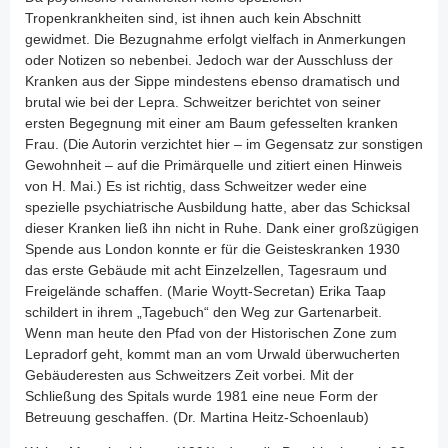
Tropenkrankheiten sind, ist ihnen auch kein Abschnitt
gewidmet. Die Bezugnahme erfolgt vielfach in Anmerkungen
oder Notizen so nebenbei. Jedoch war der Ausschluss der
Kranken aus der Sippe mindestens ebenso dramatisch und
brutal wie bei der Lepra. Schweitzer berichtet von seiner
ersten Begegnung mit einer am Baum gefesselten kranken
Frau. (Die Autorin verzichtet hier – im Gegensatz zur sonstigen
Gewohnheit – auf die Primärquelle und zitiert einen Hinweis
von H. Mai.) Es ist richtig, dass Schweitzer weder eine
spezielle psychiatrische Ausbildung hatte, aber das Schicksal
dieser Kranken ließ ihn nicht in Ruhe. Dank einer großzügigen
Spende aus London konnte er für die Geisteskranken 1930
das erste Gebäude mit acht Einzelzellen, Tagesraum und
Freigelände schaffen. (Marie Woytt-Secretan) Erika Taap
schildert in ihrem „Tagebuch“ den Weg zur Gartenarbeit.
Wenn man heute den Pfad von der Historischen Zone zum
Lepradorf geht, kommt man an vom Urwald überwucherten
Gebäuderesten aus Schweitzers Zeit vorbei. Mit der
Schließung des Spitals wurde 1981 eine neue Form der
Betreuung geschaffen. (Dr. Martina Heitz-Schoenlaub)