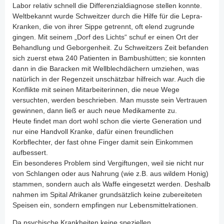
Labor relativ schnell die Differenzialdiagnose stellen konnte.
Weltbekannt wurde Schweitzer durch die Hilfe für die Lepra-
Kranken, die von ihrer Sippe getrennt, oft elend zugrunde
gingen. Mit seinem „Dorf des Lichts“ schuf er einen Ort der
Behandlung und Geborgenheit. Zu Schweitzers Zeit befanden
sich zuerst etwa 240 Patienten in Bambushütten; sie konnten
dann in die Baracken mit Wellblechdächern umziehen, was
natürlich in der Regenzeit unschätzbar hilfreich war. Auch die
Konflikte mit seinen Mitarbeiterinnen, die neue Wege
versuchten, werden beschrieben. Man musste sein Vertrauen
gewinnen, dann ließ er auch neue Medikamente zu.
Heute findet man dort wohl schon die vierte Generation und
nur eine Handvoll Kranke, dafür einen freundlichen
Korbflechter, der fast ohne Finger damit sein Einkommen
aufbessert.
Ein besonderes Problem sind Vergiftungen, weil sie nicht nur
von Schlangen oder aus Nahrung (wie z.B. aus wildem Honig)
stammen, sondern auch als Waffe eingesetzt werden. Deshalb
nahmen im Spital Afrikaner grundsätzlich keine zubereiteten
Speisen ein, sondern empfingen nur Lebensmittelrationen.
Da psychische Krankheiten keine speziellen