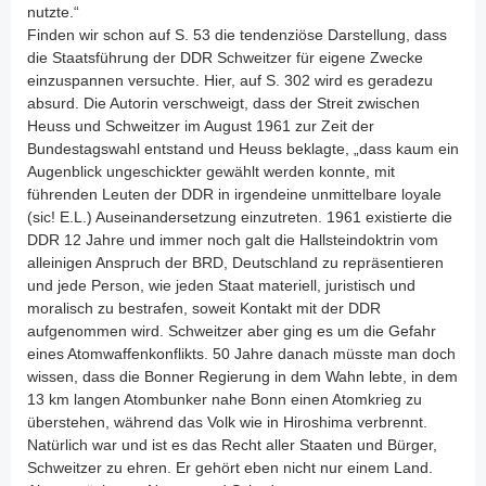
nutzte.“
Finden wir schon auf S. 53 die tendenziöse Darstellung, dass
die Staatsführung der DDR Schweitzer für eigene Zwecke
einzuspannen versuchte. Hier, auf S. 302 wird es geradezu
absurd. Die Autorin verschweigt, dass der Streit zwischen
Heuss und Schweitzer im August 1961 zur Zeit der
Bundestagswahl entstand und Heuss beklagte, „dass kaum ein
Augenblick ungeschickter gewählt werden konnte, mit
führenden Leuten der DDR in irgendeine unmittelbare loyale
(sic! E.L.) Auseinandersetzung einzutreten. 1961 existierte die
DDR 12 Jahre und immer noch galt die Hallsteindoktrin vom
alleinigen Anspruch der BRD, Deutschland zu repräsentieren
und jede Person, wie jeden Staat materiell, juristisch und
moralisch zu bestrafen, soweit Kontakt mit der DDR
aufgenommen wird. Schweitzer aber ging es um die Gefahr
eines Atomwaffenkonflikts. 50 Jahre danach müsste man doch
wissen, dass die Bonner Regierung in dem Wahn lebte, in dem
13 km langen Atombunker nahe Bonn einen Atomkrieg zu
überstehen, während das Volk wie in Hiroshima verbrennt.
Natürlich war und ist es das Recht aller Staaten und Bürger,
Schweitzer zu ehren. Er gehört eben nicht nur einem Land.