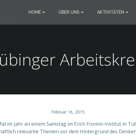
HOME
ÜBER UNS
AKTIVITÄTEN
übinger Arbeitskre
Februar 16, 2015
r Mal im Jahr an einem Samstag im Erich Fromm-Institut in Tü
schaftlich relevante Themen vor dem Hintergrund des Denke