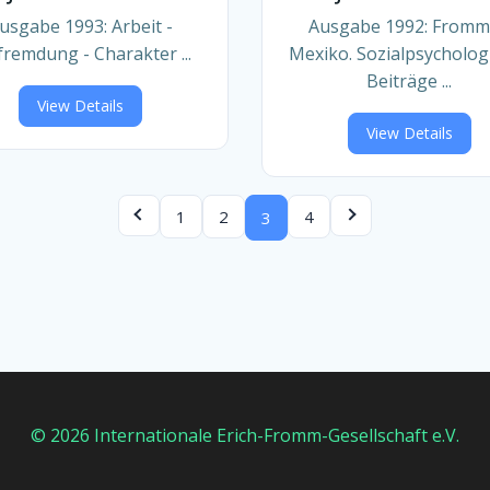
usgabe 1993: Arbeit -
Ausgabe 1992: Fromm
fremdung - Charakter ...
Mexiko. Sozialpsycholog
Beiträge ...
View Details
View Details
1
2
4
3
© 2026 Internationale Erich-Fromm-Gesellschaft e.V.