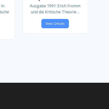
 in
Ausgabe 1991: Erich Fromm
ische
und die Kritische Theorie ...
View Details